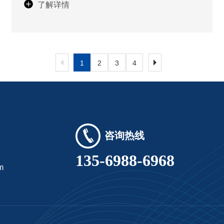
了解详情
技入围第十四届中国创新创业大
赛全国赛！
1
2
3
4
咨询热线
135-6988-6968
m